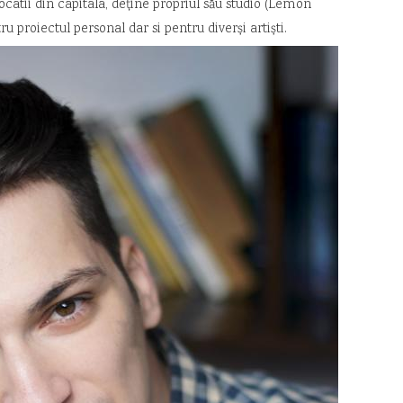
ocatii din capitala, deține propriul său studio (Lemon
 proiectul personal dar si pentru diverși artiști.