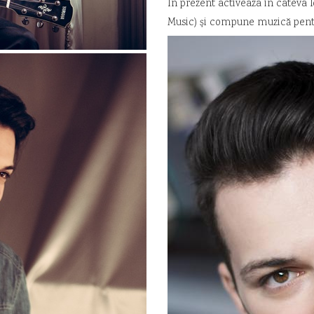
In prezent activeaza in cateva l
Music) și compune muzică pentru