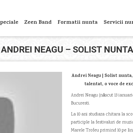
eciale
Zeen Band
Formatii nunta
Servicii nun
peciale
Zeen Band
Formatii nunta
Servicii nu
ANDREI NEAGU – SOLIST NUNT
Andrei Neagu | Solist nunta
talentat, o voce de ex
Andrei Neagu (născut 13 ianuari
Bucuresti.
La 10 ani studiaza chitara la scoa
participle la festivaluri de muzic
Marele Trofeu primind 10 pe lini