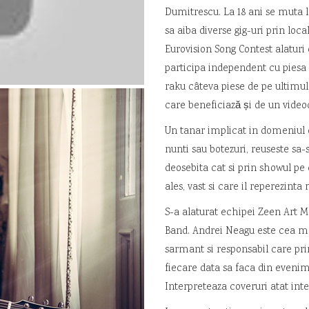
Dumitrescu. La 18 ani se muta l
sa aiba diverse gig-uri prin local
Eurovision Song Contest alaturi 
participa independent cu piesa 
raku câteva piese de pe ultimul
care beneficiază și de un videoc
Un tanar implicat in domeniul 
nunti sau botezuri, reuseste sa
deosebita cat si prin showul pe 
ales, vast si care il reperezinta
S-a alaturat echipei Zeen Art M
Band. Andrei Neagu este cea mai
sarmant si responsabil care pri
fiecare data sa faca din evenim
Interpreteaza coveruri atat int