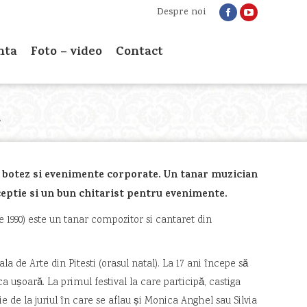
Despre noi
Facebook
YouTube
ta
Foto – video
Contact
page
page
nta
Foto – video
Contact
opens
opens
in
in
new
new
window
window
A
, botez si evenimente corporate. Un tanar muzician
ceptie si un bun chitarist pentru evenimente.
e 1990) este un tanar compozitor si cantaret din
la de Arte din Pitesti (orasul natal). La 17 ani începe să
a ușoară. La primul festival la care participă, castiga
e de la juriul în care se aflau și Monica Anghel sau Silvia