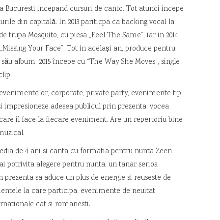
a Bucuresti incepand cursuri de canto. Tot atunci incepe
urile din capitală. In 2013 pariticpa ca backing vocal la
de trupa Mosquito, cu piesa „Feel The Same”, iar in 2014
„Missing Your Face”. Tot in același an, produce pentru
 său album. 2015 începe cu “The Way She Moves”, single
lip.
evenimentelor, corporate, private party, evenimente tip
-si impresioneze adesea publicul prin prezenta, vocea
care il face la fiecare eveniment. Are un repertoriu bine
 muzical.
edia de 4 ani si canta cu formatia pentru nunta Zeen
 potrivita alegere pentru nunta, un tanar serios,
n prezenta sa aduce un plus de energie si reuseste de
entele la care participa, evenimente de neuitat.
ernationale cat si romanesti.