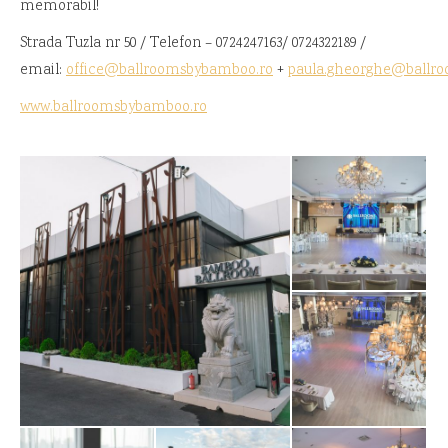
memorabil!
Strada Tuzla nr 50 / Telefon – 0724247163/ 0724322189 /
email:
office@ballroomsbybamboo.ro
+
paula.gheorghe@ballr
www.ballroomsbybamboo.ro