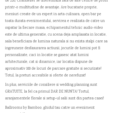
de 220, Chandelier se diferentiaza fata de alte centre de profil
printr-o multitudine de avantaje. Are bucatarie proprie,
meniuri create de un expert in arta culinara, open bar pe
toata durata evenimentului, servirea e realizata de catre un
ospatar la fiecare masa, echipamentul tehnic audio-video
este de ultima generatie, cu scena deja amplasata in locatie,
sala beneficiaza de lumina naturala si nu exista stalpi care sa
ingreuneze desfasurarea actiunii, jocurile de lumini pot fi
personalizate, caci in locatie se gasesc atat lumini
arhitecturale, cat si dinamice, iar locatia dispune de
aproximativ 100 de locuri de parcare gratuite si securizate!
Totul, la preturi accesibile si oferte de nerefuzat!
In plus, serviciile de consiliere si wedding planning sunt
GRATUITE, la fel ca primul DAR DE NUNTA! Tortul,
aranjamentele florale si setup-ul salii sunt din partea casei!
Ballrooms by Bamboo, ghidul tau catre un eveniment