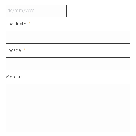
DD
Localitate
*
slash
MM
slash
Locatie
*
YYYY
Mentiuni