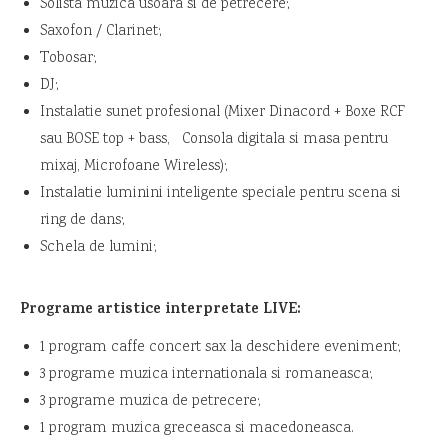
Solista muzica usoara si de petrecere;
Saxofon / Clarinet;
Tobosar;
DJ;
Instalatie sunet profesional (Mixer Dinacord + Boxe RCF
sau BOSE top + bass, Consola digitala si masa pentru
mixaj, Microfoane Wireless);
Instalatie luminini inteligente speciale pentru scena si
ring de dans;
Schela de lumini;
Programe artistice interpretate LIVE:
1 program caffe concert sax la deschidere eveniment;
3 programe muzica internationala si romaneasca;
3 programe muzica de petrecere;
1 program muzica greceasca si macedoneasca.